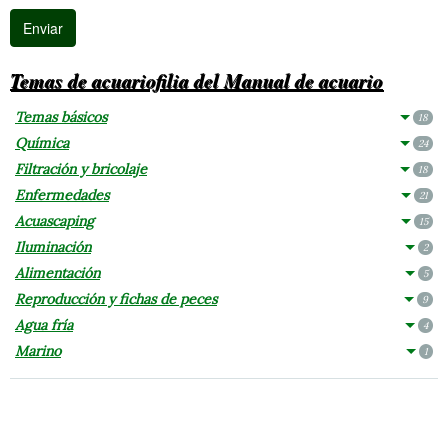
Temas de acuariofilia del Manual de acuario
Temas básicos
18
Química
24
Filtración y bricolaje
18
Enfermedades
21
Acuascaping
15
Iluminación
2
Alimentación
5
Reproducción y fichas de peces
9
Agua fría
4
Marino
1