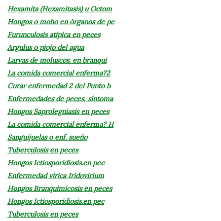
Hexamita (Hexamitasis) u Octom
Hongos o moho en órganos de pe
Furunculosis atípica en peces
Argulus o piojo del agua
Larvas de moluscos. en branqui
La comida comercial enferma?2
Curar enfermedad 2 del Punto b
Enfermedades de peces, síntoma
Hongos Saprolegniasis en peces
La comida comercial enferma? H
Sanguijuelas o enf. sueño
Tuberculosis en peces
Hongos Ictiosporidiosis.en pec
Enfermedad vírica Iridovirium
Hongos Branquimicosis en peces
Hongos Ictiosporidiosis.en pec
Tuberculosis en peces