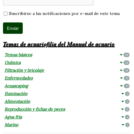
Suscribirse a las notificaciones por e-mail de este tema
Temas de acuariofilia del Manual de acuario
Temas básicos
18
Química
24
Filtración y bricolaje
18
Enfermedades
21
Acuascaping
15
Iluminación
2
Alimentación
5
Reproducción y fichas de peces
9
Agua fría
4
Marino
1