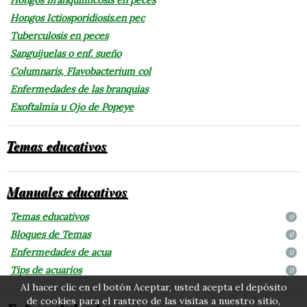
Hongos Ictiosporidiosis.en pec
Tuberculosis en peces
Sanguijuelas o enf. sueño
Columnaris, Flavobacterium col
Enfermedades de las branquias
Exoftalmia u Ojo de Popeye
Temas educativos
Manuales educativos
Temas educativos
0
Bloques de Temas
0
Enfermedades de acua
0
Tips de acuarios
0
Al hacer clic en el botón Aceptar, usted acepta el depósito
de cookies para el rastreo de las visitas a nuestro sitio,