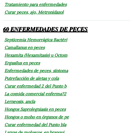
Tratamiento para enfermedades
Curar peces, ajo, Metronidazol
60 ENFERMEDADES DE PECES
Septicemia Hemorrágica Bactéri
Camallanus en peces
Hexamita (Hexamitasis) u Octom
Ergasilus en peces
Enfermedades de peces, síntoma
Putrefacción de aletas y cola
Curar enfermedad 2 del Punto b
La comida comercial enferma?2
Lerneosis, ancla
Hongos Saprolegniasis en peces
Hongos o moho en órganos de pe
Curar enfermedad del Punto bla
Larvas de moluscos. en branqui