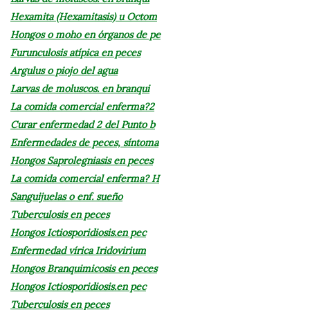
Hexamita (Hexamitasis) u Octom
Hongos o moho en órganos de pe
Furunculosis atípica en peces
Argulus o piojo del agua
Larvas de moluscos. en branqui
La comida comercial enferma?2
Curar enfermedad 2 del Punto b
Enfermedades de peces, síntoma
Hongos Saprolegniasis en peces
La comida comercial enferma? H
Sanguijuelas o enf. sueño
Tuberculosis en peces
Hongos Ictiosporidiosis.en pec
Enfermedad vírica Iridovirium
Hongos Branquimicosis en peces
Hongos Ictiosporidiosis.en pec
Tuberculosis en peces