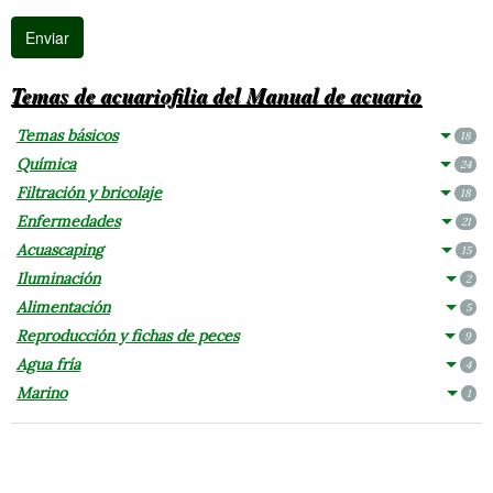
Temas de acuariofilia del Manual de acuario
Temas básicos
18
Química
24
Filtración y bricolaje
18
Enfermedades
21
Acuascaping
15
Iluminación
2
Alimentación
5
Reproducción y fichas de peces
9
Agua fría
4
Marino
1