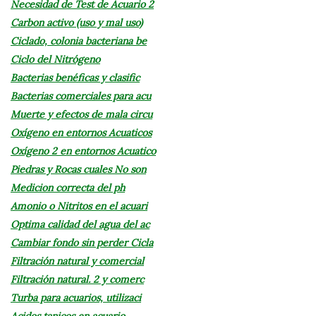
Necesidad de Test de Acuario 2
Carbon activo (uso y mal uso)
Ciclado, colonia bacteriana be
Ciclo del Nitrógeno
Bacterias benéficas y clasific
Bacterias comerciales para acu
Muerte y efectos de mala circu
Oxígeno en entornos Acuaticos
Oxígeno 2 en entornos Acuatico
Piedras y Rocas cuales No son
Medicion correcta del ph
Amonio o Nitritos en el acuari
Optima calidad del agua del ac
Cambiar fondo sin perder Cicla
Filtración natural y comercial
Filtración natural. 2 y comerc
Turba para acuarios, utilizaci
Acidos tanicos en acuario