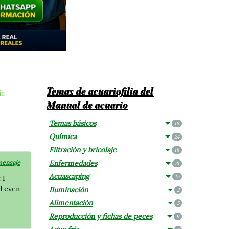
Temas de acuariofilia del
ic
Manual de acuario
Temas básicos
18
Química
24
Filtración y bricolaje
18
mensaje
Enfermedades
21
Acuascaping
15
 I
d even
Iluminación
2
Alimentación
5
Reproducción y fichas de peces
9