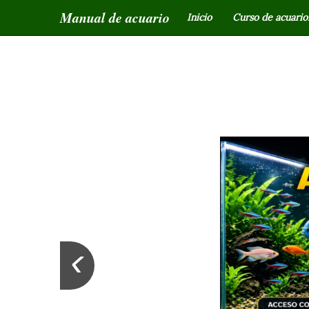
Manual de acuario
Inicio
Curso de acuariof
‹