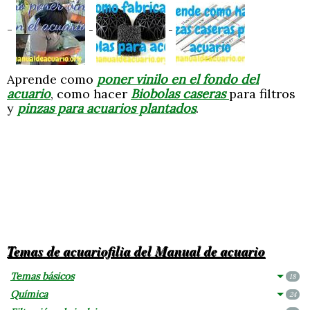
-
-
-
Aprende como
poner vinilo en el fondo del
acuario
, como hacer
Biobolas caseras
para filtros
y
pinzas para acuarios plantados
.
Temas de acuariofilia del Manual de acuario
Temas básicos
18
Química
24