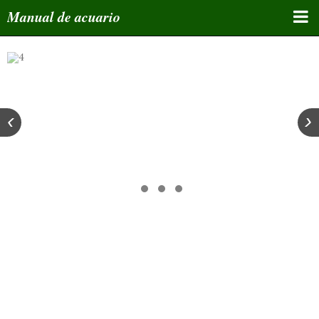
Manual de acuario
Inicio
Curso de acuariofilia
Manuales educativos
‹
›
Bloques de temas
Tips y enlaces
Foro de miembros
Atlas
Grupos Whatsapp
Inscribe tu email/Newsletter
Whatsapp de administrador y asesor