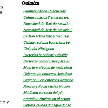
Química
a
án
Química básica en acuarios:
rá
Química básica 2 en acuarios:
Necesidad de Test de Acuario
Necesidad de Test de Acuario 2
Carbon activo (uso y mal uso)
Ciclado, colonia bacteriana be
Ciclo del Nitrógeno
Bacterias benéficas y clasific
Bacterias comerciales para acu
Muerte y efectos de mala circu
Oxígeno en entornos Acuaticos
Oxígeno 2 en entornos Acuatico
Piedras y Rocas cuales No son
Medicion correcta del ph
Amonio o Nitritos en el acuari
rio y
Optima calidad del agua del ac