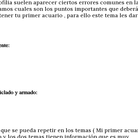
ofilia suelen aparecer ciertos errores comunes en l
ramos cuales son los puntos importantes que deber
ener tu primer acuario , para ello este tema les da
ente:
iclado y armado:
que se pueda repetir en los temas ( Mi primer acua
io y los dos temas tienen información que es muy