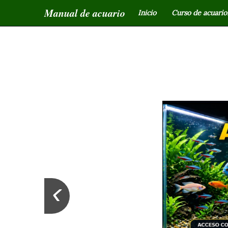
Manual de acuario
Inicio
Curso de acuariof
‹