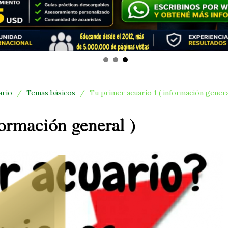
ario
/
Temas básicos
/
Tu primer acuario 1 ( información genera
formación general )