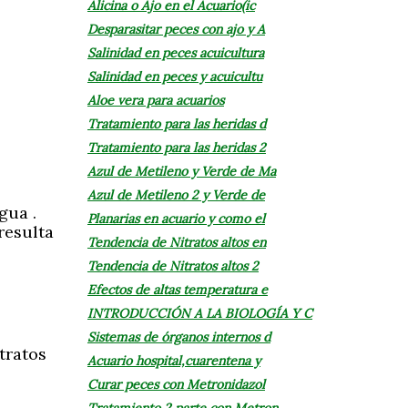
Alicina o Ajo en el Acuario(ic
Desparasitar peces con ajo y A
Salinidad en peces acuicultura
Salinidad en peces y acuicultu
Aloe vera para acuarios
Tratamiento para las heridas d
Tratamiento para las heridas 2
Azul de Metileno y Verde de Ma
Azul de Metileno 2 y Verde de
gua .
Planarias en acuario y como el
resulta
Tendencia de Nitratos altos en
Tendencia de Nitratos altos 2
Efectos de altas temperatura e
INTRODUCCIÓN A LA BIOLOGÍA Y C
Sistemas de órganos internos d
tratos
Acuario hospital,cuarentena y
Curar peces con Metronidazol
Tratamiento 2 parte con Metron