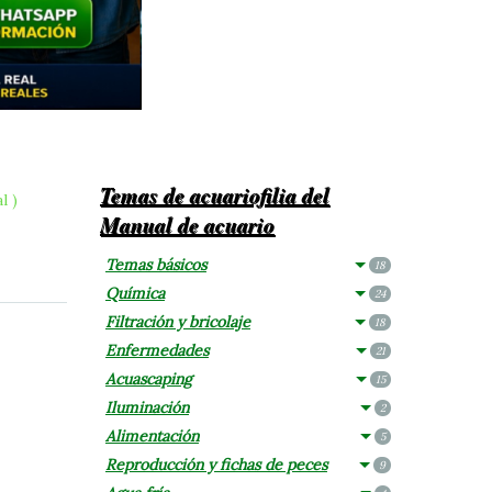
Temas de acuariofilia del
l )
Manual de acuario
Temas básicos
18
Química
24
Filtración y bricolaje
18
Enfermedades
21
Acuascaping
15
Iluminación
2
Alimentación
5
Reproducción y fichas de peces
9