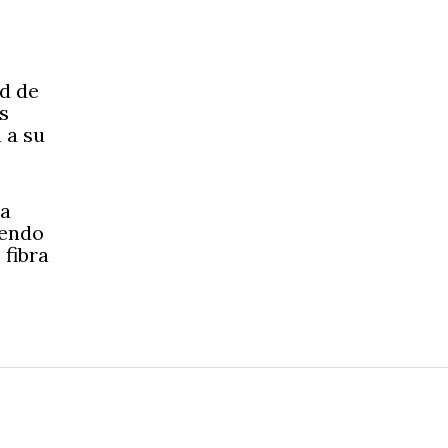
d de
s
 a su
la
iendo
 fibra