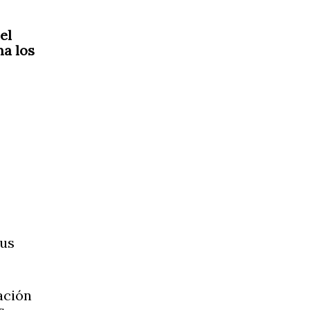
el
ma los
sus
ación