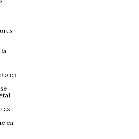
s
tores
 la
nto en
 se
etal
ltez
ue en