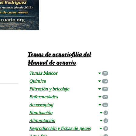
Temas de acuariofilia del
Manual de acuario
Temas básicos
18
Química
24
Filtración y bricolaje
18
Enfermedades
21
Acuascaping
15
Iluminación
2
Alimentación
5
Reproducción y fichas de peces
9