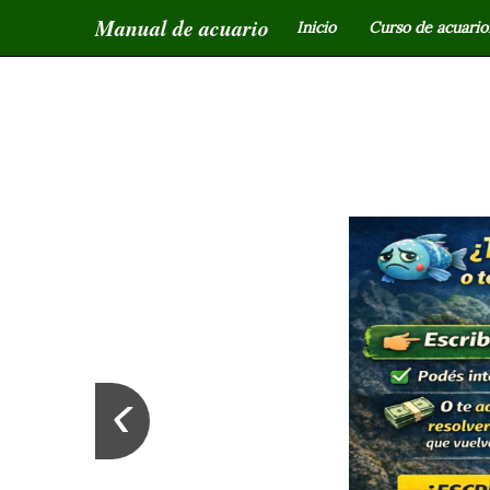
Manual de acuario
Inicio
Curso de acuariof
‹