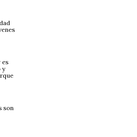
edad
óvenes
 es
 y
orque
s son