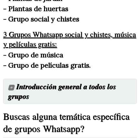
- Plantas de huertas
- Grupo social y chistes
3 Grupos Whatsapp social y chistes, música
y películas gratis:
- Grupo de música
- Grupo de películas gratis.
Introducción general a todos los
grupos
Hola amigos !! Están invitados a navegar
Buscas alguna temática específica
en nuestros mas de 90 grupos Whatsapp.
de grupos Whatsapp?
Allí podrán preguntar dudas o conversar
con muchísimos amigos y expertos de