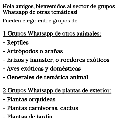
Hola amigos, bienvenidos al sector de grupos
Iluminación, lamparas y Fotosí
Whatsapp de otras temáticas!
MI PRIMER ACUARIO : Info. , c
Construcción de peceras y más
Pueden elegir entre grupos de:
Introducción Construcción de Peceras
1 Grupos Whatsapp de o
tros animales:
Construcción de pecera
Agua turbia en pecera y agua c
- Reptiles
Prevención y Tratamiento Avanzado de Enfermedades VIP
- Artrópodos o arañas
Prevenir y curar enfermedades
- Erizos y hamster, o roedores exóticos
Curso B1 oxigenación decloraci
Química básica 2 en acuarios:
- Aves exóticas y domésticas
Principios Taxonómicos
- Generales de temática animal
2 Grupos Whatsapp de plantas de exterior:
- Plantas orquídeas
- Plantas carnivoras, cactus
- Plantas de jardín