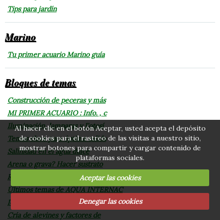
Tips para jardín
Marino
Tu primer acuario Marino guía
Bloques de temas
Construcción de peceras y más
MI PRIMER ACUARIO : Info. , c
Iluminación, lamparas y Fotosí
Al hacer clic en el botón Aceptar, usted acepta el depósito
de cookies para el rastreo de las visitas a nuestro sitio,
Temas clave para óptima calida
mostrar botones para compartir y cargar contenido de
Salinidad en el agua dulce
plataformas sociales.
Arena o grava? Hacer sustrato
Recolectando de la naturaleza
Aceptar las cookies
Últimos temas de AQUA INTERNAC
Denegar las cookies
Ich o punto blanco e Hidropesi
Cría de alevines y factores de