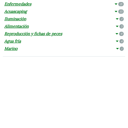
Enfermedades
21
Acuascaping
15
Iluminación
2
Alimentación
5
Reproducción y fichas de peces
9
Agua fría
4
Marino
1