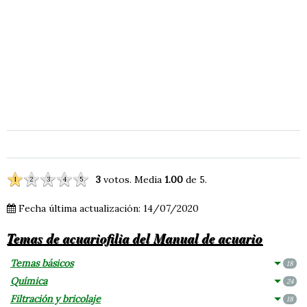
3
votos. Media
1.00
de 5.
1
2
3
4
5
Fecha última actualización: 14/07/2020
Temas de acuariofilia del Manual de acuario
Temas básicos
18
Química
24
Filtración y bricolaje
18