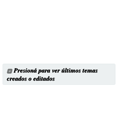
Presioná para ver últimos temas
creados o editados
Cursos de acuariofilia
Cómo Mantener un Acuario Sano, Guía y Asesoría Paso a
Paso.
Salinidad en el agua dulce
Temas clave para óptima calida