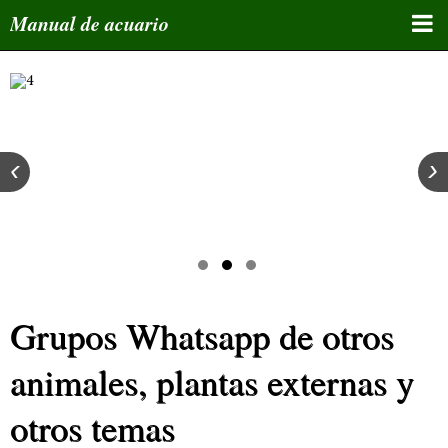
Manual de acuario
Inicio
Curso de acuariofilia
Manuales educativos
‹
›
Bloques de temas
4
Tips y enlaces
Foro de miembros
Grupos Whatsapp de otros
Atlas
Grupos Whatsapp
animales, plantas externas y
Inscribe tu email/Newsletter
otros temas
Whatsapp de administrador y asesor