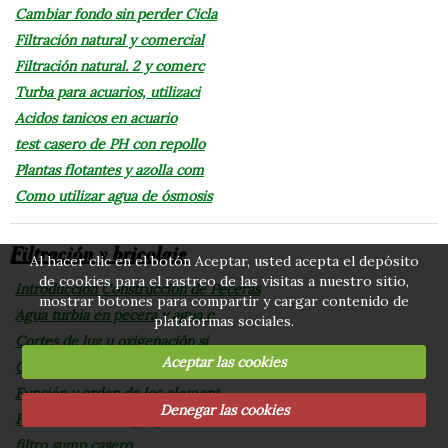
Cambiar fondo sin perder Cicla
Filtración natural y comercial
Filtración natural. 2 y comerc
Turba para acuarios, utilizaci
Acidos tanicos en acuario
test casero de PH con repollo
Plantas flotantes y azolla com
Como utilizar agua de ósmosis
Filtración y bricolaje
Al hacer clic en el botón Aceptar, usted acepta el depósito
de cookies para el rastreo de las visitas a nuestro sitio,
Introducción Construcción de Peceras
mostrar botones para compartir y cargar contenido de
Agua turbia en pecera y agua c
plataformas sociales.
Cortes de luz u oxigenación si
Aceptar las cookies
Cortes de luz en acuario 2
Función y orden de los element
Denegar las cookies
Filtro casero de esponja a air
filtro sump casero