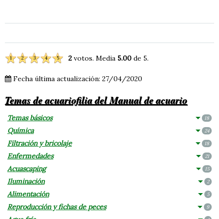
2
votos. Media
5.00
de 5.
1
2
3
4
5
Fecha última actualización: 27/04/2020
Temas de acuariofilia del Manual de acuario
Temas básicos
18
Química
24
Filtración y bricolaje
18
Enfermedades
21
Acuascaping
15
Iluminación
2
Alimentación
5
Reproducción y fichas de peces
9