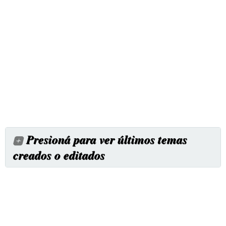
Presioná para ver últimos temas
creados o editados
Cursos de acuariofilia
Cómo Mantener un Acuario Sano, Guía y Asesoría Paso a
Paso.
Salinidad en el agua dulce