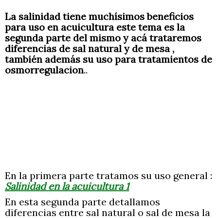
Temas clave para óptima calida
La salinidad tiene muchísimos beneficios
Iluminación, lamparas y Fotosí
para uso en acuicultura este tema es la
MI PRIMER ACUARIO : Info. , c
segunda parte del mismo y acá trataremos
Construcción de peceras y más
diferencias de sal natural y de mesa ,
Introducción Construcción de Peceras
también además su uso para tratamientos de
Construcción de pecera
osmorregulacion
..
Agua turbia en pecera y agua c
Prevención y Tratamiento Avanzado de Enfermedades VIP
Prevenir y curar enfermedades
Curso B1 oxigenación decloraci
Química básica 2 en acuarios:
Principios Taxonómicos
En la primera parte tratamos su uso general :
Salinidad en la acuicultura 1
En esta segunda parte detallamos
diferencias entre sal natural o sal de mesa la