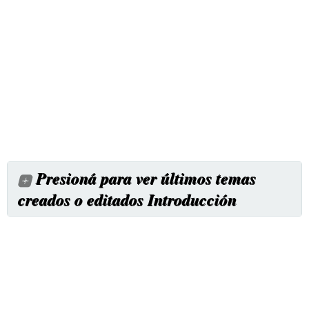
Presioná para ver últimos temas
creados o editados Introducción
Cursos de acuariofilia
Cómo Mantener un Acuario Sano, Guía y Asesoría Paso a
Paso.
Salinidad en el agua dulce
Temas clave para óptima calida