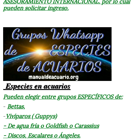
ASESORAMIENTO INTERNACIONAL,
por lo cual
pueden solicitar ingreso.
Especies en acuarios
Pueden elegir entre grupos ESPECÍFICOS de:
-
Bettas,
-
Vivíparos ( Guppys)
- De agua fría o Goldfish o Carassius
- Discos, Escalares o Ángeles.