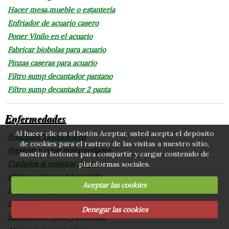
Hacer mesa,mueble o estantería
Enfriador de acuario casero
Poner Vinilo en el acuario
Fabricar biobolas para acuario
Pinzas caseras para acuario
Filtro sump decantador pantano
Filtro sump decantador 2 panta
Enfermedades
Al hacer clic en el botón Aceptar, usted acepta el depósito
Principios Taxonómicos
de cookies para el rastreo de las visitas a nuestro sitio,
Prevenir y curar enfermedades
mostrar botones para compartir y cargar contenido de
Cuidados al comprar un pez
plataformas sociales.
Alicina o Ajo en el Acuario(ic
Aceptar las cookies
Desparasitar peces con ajo y A
Salinidad en peces acuicultura
Denegar las cookies
Salinidad en peces y acuicultu