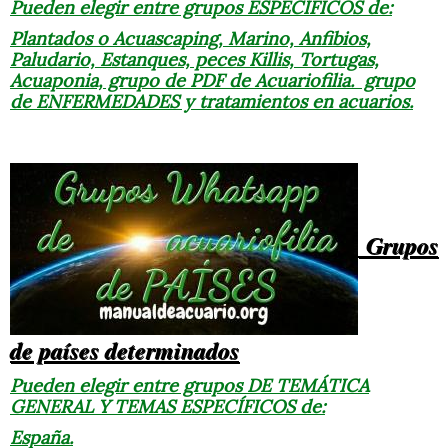
Pueden elegir entre grupos ESPECÍFICOS de:
Plantados o Acuascaping, Marino, Anfibios,
Paludario, Estanques, peces Killis, Tortugas,
Acuaponia, grupo de PDF de Acuariofilia. grupo
de ENFERMEDADES y tratamientos en acuarios.
Grupos
de países determinados
Pueden elegir entre grupos DE TEMÁTICA
GENERAL Y TEMAS ESPECÍFICOS de:
España.