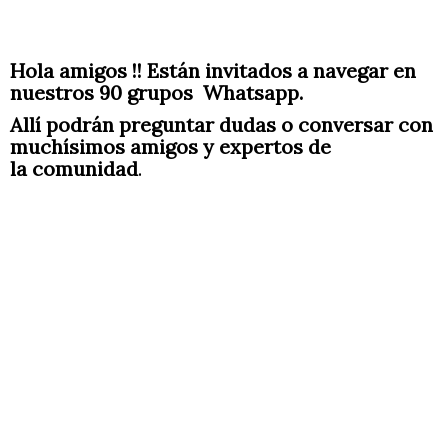
Iluminación, lamparas y Fotosí
MI PRIMER ACUARIO : Info. , c
Construcción de peceras y más
Hola amigos !! Están invitados a navegar en
nuestros 90 grupos Whatsapp.
Introducción Construcción de Peceras
Construcción de pecera
Allí podrán preguntar dudas o conversar con
Agua turbia en pecera y agua c
muchísimos amigos y expertos de
la comunidad
.
Prevención y Tratamiento Avanzado de Enfermedades VIP
Prevenir y curar enfermedades
Curso B1 oxigenación decloraci
Química básica 2 en acuarios:
Principios Taxonómicos