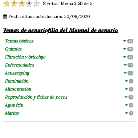
8
votos. Media
3.50
de 5.
1
2
3
4
5
Fecha última actualización: 30/06/2020
Temas de acuariofilia del Manual de acuario
Temas básicos
18
Química
24
Filtración y bricolaje
18
Enfermedades
21
Acuascaping
15
Iluminación
2
Alimentación
5
Reproducción y fichas de peces
9
Agua fría
4
Marino
1