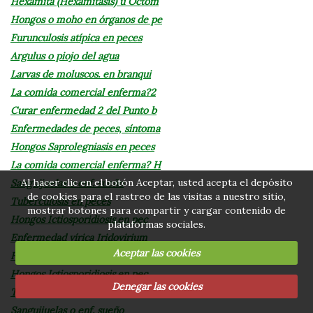
Hexamita (Hexamitasis) u Octom
Hongos o moho en órganos de pe
Furunculosis atípica en peces
Argulus o piojo del agua
Larvas de moluscos. en branqui
La comida comercial enferma?2
Curar enfermedad 2 del Punto b
Enfermedades de peces, síntoma
Hongos Saprolegniasis en peces
La comida comercial enferma? H
Al hacer clic en el botón Aceptar, usted acepta el depósito
Sanguijuelas o enf. sueño
de cookies para el rastreo de las visitas a nuestro sitio,
Tuberculosis en peces
mostrar botones para compartir y cargar contenido de
Hongos Ictiosporidiosis.en pec
plataformas sociales.
Enfermedad vírica Iridovirium
Aceptar las cookies
Hongos Branquimicosis en peces
Hongos Ictiosporidiosis.en pec
Denegar las cookies
Tuberculosis en peces
Sanguijuelas o enf. sueño