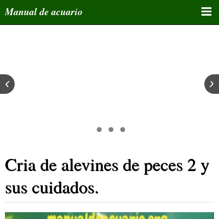
Manual de acuario
Inicio
Curso de acuariofilia
Manuales educativos
‹
›
Bloques de temas
Tips y enlaces
Foro de miembros
Cria de alevines de peces 2 y
Atlas
Grupos Whatsapp
sus cuidados.
Inscribe tu email/Newsletter
Whatsapp de administrador y asesor