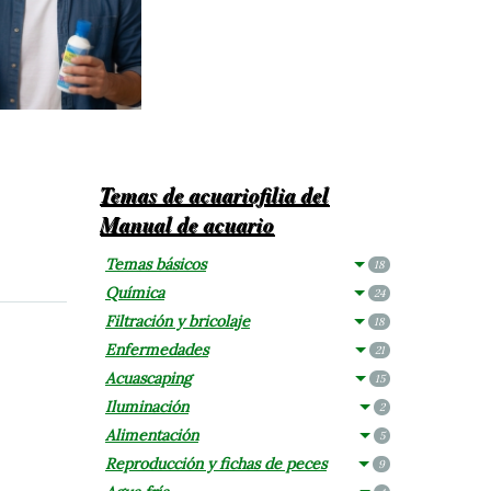
Temas de acuariofilia del
Manual de acuario
Temas básicos
18
Química
24
Filtración y bricolaje
18
Enfermedades
21
Acuascaping
15
Iluminación
2
Alimentación
5
Reproducción y fichas de peces
9