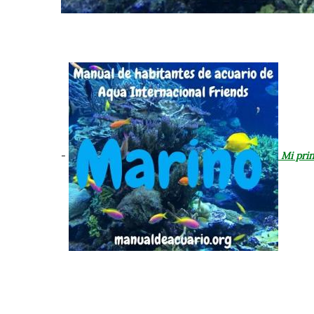
-
Mi prin