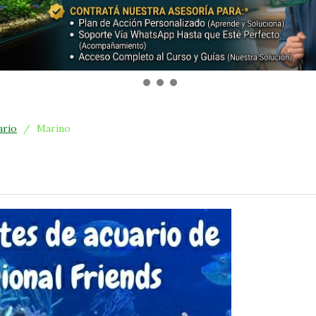
ario
/
Marino