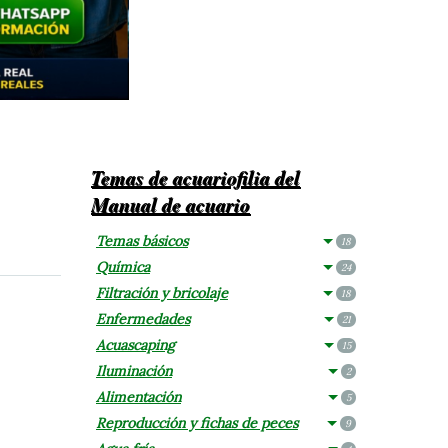
Temas de acuariofilia del
Manual de acuario
Temas básicos
18
Química
24
Filtración y bricolaje
18
Enfermedades
21
Acuascaping
15
Iluminación
2
Alimentación
5
Reproducción y fichas de peces
9