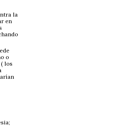
ntra la
ar en
s
echando
uede
no o
( los
a
varían
e
sia;