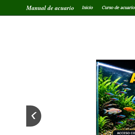
Manual de acuario
Inicio
Curso de acuariof
‹