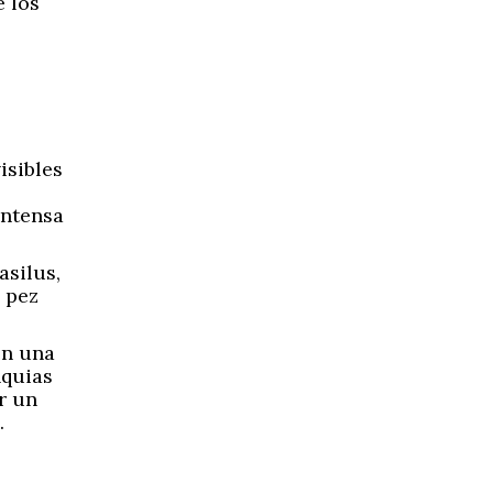
e los
isibles
intensa
asilus,
 pez
on una
nquias
ir un
.