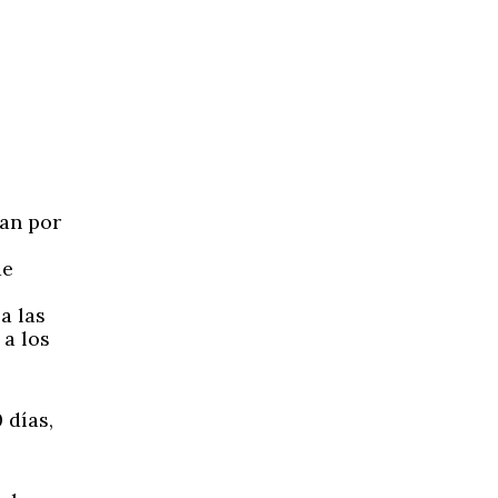
san por
de
 a las
 a los
 días,