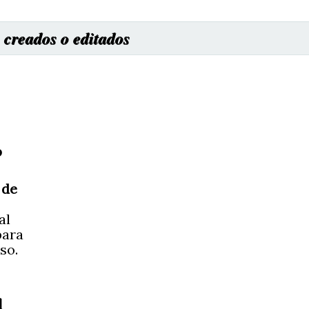
 creados o editados
o a Paso.
p
 de
al
para
so.
es VIP
l