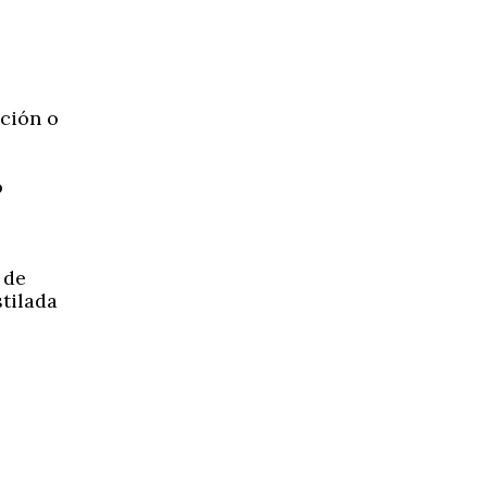
ción o
o
 de
stilada