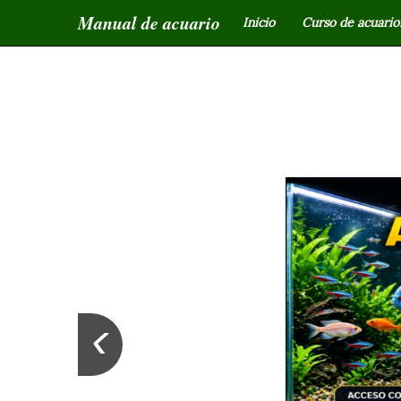
Manual de acuario
Inicio
Curso de acuariof
‹