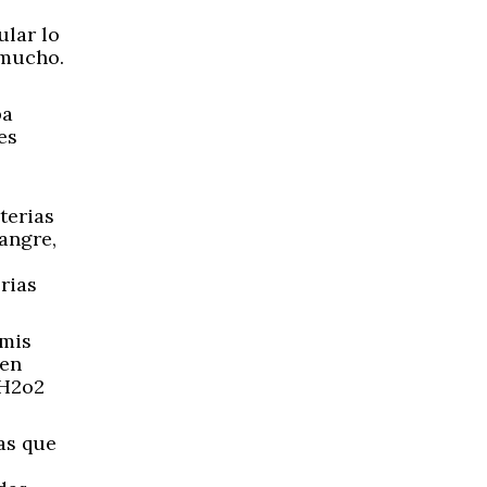
lar lo
 mucho.
pa
es
terias
sangre,
rias
rmis
cen
 H2o2
as que