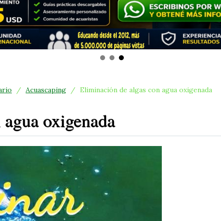
ario
/
Acuascaping
/
Eliminación de algas con agua oxigenada
n agua oxigenada