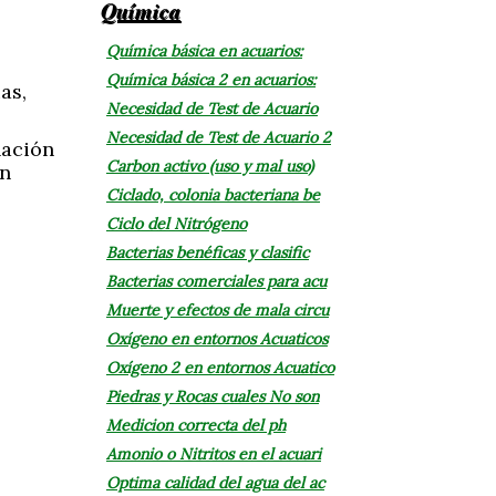
Química
Química básica en acuarios:
Química básica 2 en acuarios:
as,
Necesidad de Test de Acuario
Necesidad de Test de Acuario 2
nación
Carbon activo (uso y mal uso)
un
Ciclado, colonia bacteriana be
Ciclo del Nitrógeno
Bacterias benéficas y clasific
Bacterias comerciales para acu
Muerte y efectos de mala circu
Oxígeno en entornos Acuaticos
Oxígeno 2 en entornos Acuatico
Piedras y Rocas cuales No son
Medicion correcta del ph
Amonio o Nitritos en el acuari
Optima calidad del agua del ac