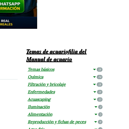
Temas de acuariofilia del
Manual de acuario
Temas básicos
18
Química
24
Filtración y bricolaje
18
Enfermedades
21
Acuascaping
15
Iluminación
2
Alimentación
5
Reproducción y fichas de peces
9