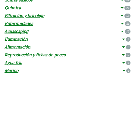
18
Química
24
Filtración y bricolaje
18
Enfermedades
21
Acuascaping
15
Iluminación
2
Alimentación
5
Reproducción y fichas de peces
9
Agua fría
4
Marino
1