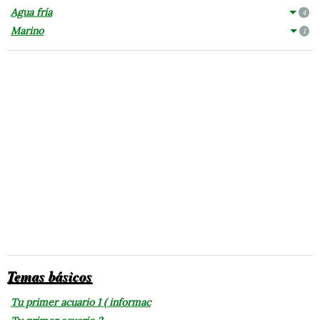
Agua fría
4
Marino
1
Temas básicos
Tu primer acuario 1 ( informac