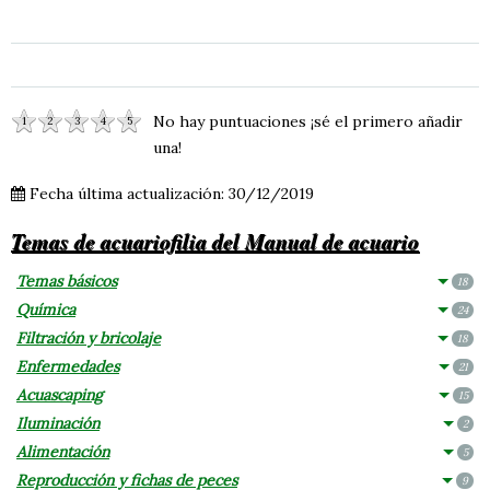
No hay puntuaciones ¡sé el primero añadir
1
2
3
4
5
una!
Fecha última actualización: 30/12/2019
Temas de acuariofilia del Manual de acuario
Temas básicos
18
Química
24
Filtración y bricolaje
18
Enfermedades
21
Acuascaping
15
Iluminación
2
Alimentación
5
Reproducción y fichas de peces
9