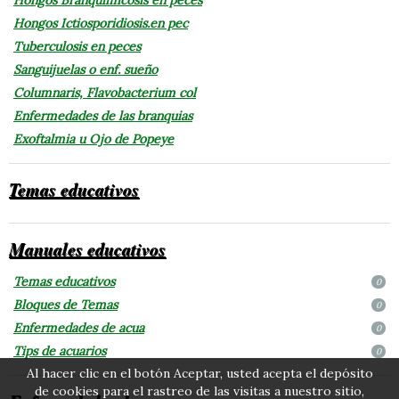
Hongos Ictiosporidiosis.en pec
Tuberculosis en peces
Sanguijuelas o enf. sueño
Columnaris, Flavobacterium col
Enfermedades de las branquias
Exoftalmia u Ojo de Popeye
Temas educativos
Manuales educativos
Temas educativos
0
Bloques de Temas
0
Enfermedades de acua
0
Tips de acuarios
0
Al hacer clic en el botón Aceptar, usted acepta el depósito
de cookies para el rastreo de las visitas a nuestro sitio,