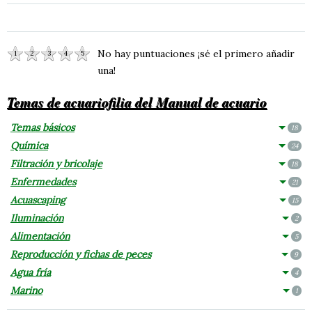
No hay puntuaciones ¡sé el primero añadir
1
2
3
4
5
una!
Temas de acuariofilia del Manual de acuario
Temas básicos
18
Química
24
Filtración y bricolaje
18
Enfermedades
21
Acuascaping
15
Iluminación
2
Alimentación
5
Reproducción y fichas de peces
9
Agua fría
4
Marino
1