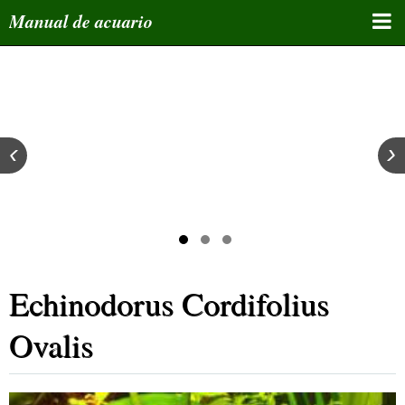
Manual de acuario
Inicio
Curso de acuariofilia
Manuales educativos
‹
›
Bloques de temas
Tips y enlaces
Foro de miembros
Echinodorus Cordifolius
Atlas
Grupos Whatsapp
Ovalis
Inscribe tu email/Newsletter
Whatsapp de administrador y asesor