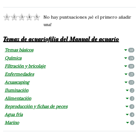
No hay puntuaciones ¡sé el primero añadir
1
2
3
4
5
una!
Temas de acuariofilia del Manual de acuario
Temas básicos
18
Química
24
Filtración y bricolaje
18
Enfermedades
21
Acuascaping
15
Iluminación
2
Alimentación
5
Reproducción y fichas de peces
9
Agua fría
4
Marino
1