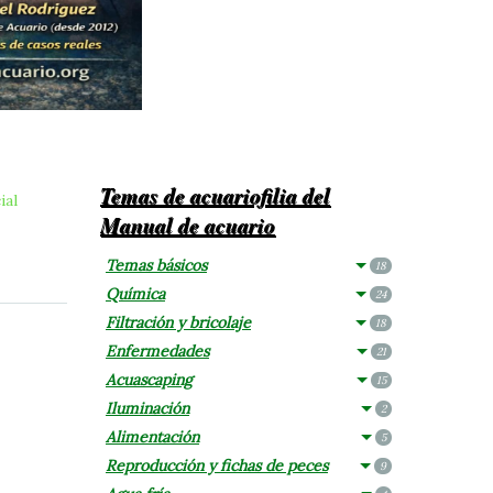
Temas de acuariofilia del
ial
Manual de acuario
Temas básicos
18
Química
24
Filtración y bricolaje
18
Enfermedades
21
Acuascaping
15
Iluminación
2
Alimentación
5
Reproducción y fichas de peces
9