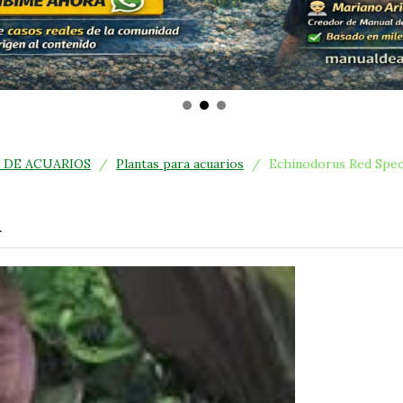
 DE ACUARIOS
/
Plantas para acuarios
/
Echinodorus Red Spec
l