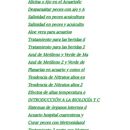
Alicina o Ajo en el Acuario(ic
Desparasitar peces con ajo y A
Salinidad en peces acuicultura
Salinidad en peces y acuicultu
Aloe vera para acuarios
Tratamiento para las heridas d
Tratamiento para las heridas 2
Azul de Metileno y Verde de Ma
Azul de Metileno 2 y Verde de
Planarias en acuario y como el
Tendencia de Nitratos altos en
Tendencia de Nitratos altos 2
Efectos de altas temperatura e
INTRODUCCIÓN A LA BIOLOGÍA Y C
Sistemas de órganos internos d
Acuario hospital,cuarentena y
Curar peces con Metronidazol
Tratamiento 2 parte con Metron