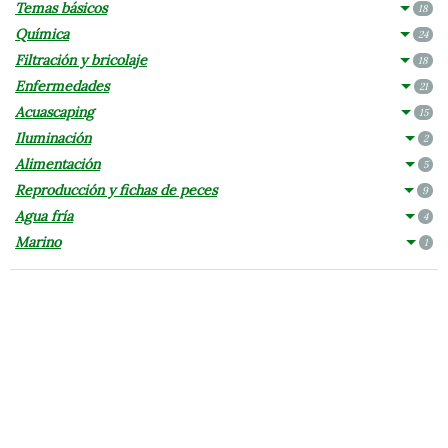
Temas básicos
18
Química
24
Filtración y bricolaje
18
Enfermedades
21
Acuascaping
15
Iluminación
2
Alimentación
5
Reproducción y fichas de peces
9
Agua fría
4
Marino
1