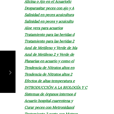
Alicina o Ajo en el Acuario(ic
Desparasitar peces con ajo y A
Salinidad en peces acuicultura
Salinidad en peces y acuicultu
Aloe vera para acuarios
Tratamiento para las heridas d
Tratamiento para las heridas 2
Azul de Metileno y Verde de Ma
Azul de Metileno 2 y Verde de
Planarias en acuario y como el
Tendencia de Nitratos altos en
Tendencia de Nitratos altos 2
Efectos de altas temperatura e
INTRODUCCIÓN A LA BIOLOGÍA Y C
Sistemas de órganos internos d
Acuario hospital,cuarentena y
Curar peces con Metronidazol
Tratamiento 2 parte con Metron