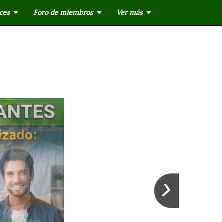
ces
Foro de miembros
Ver más
›