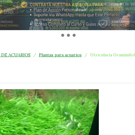
 DE ACUARIOS
/
Plantas para acuarios
/
Utricularia Graminifol