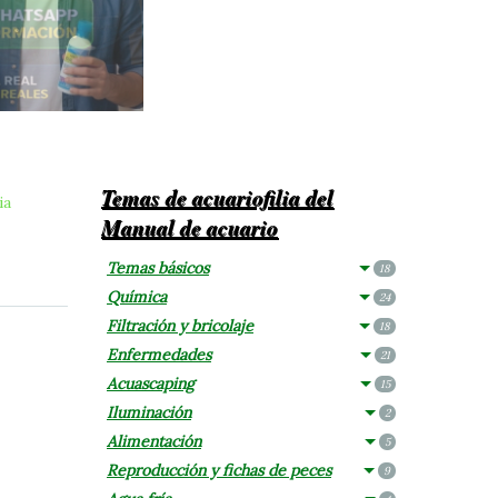
Temas de acuariofilia del
ia
Manual de acuario
Temas básicos
18
Química
24
Filtración y bricolaje
18
Enfermedades
21
Acuascaping
15
Iluminación
2
Alimentación
5
Reproducción y fichas de peces
9