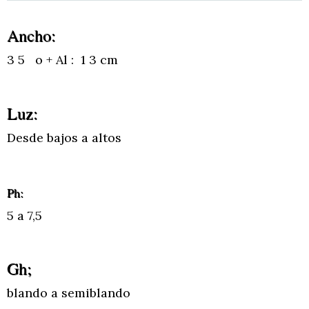
Ancho:
3 5 o + Al : 1 3 cm
Luz:
Desde bajos a altos
Ph:
5 a 7,5
Gh;
blando a semiblando