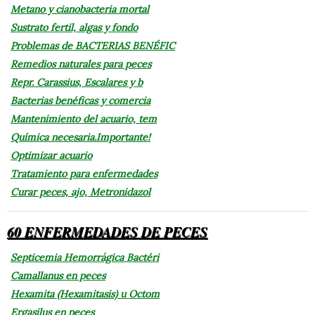
Metano y cianobacteria mortal
Sustrato fertil, algas y fondo
Problemas de BACTERIAS BENÉFIC
Remedios naturales para peces
Repr. Carassius, Escalares y b
Bacterias benéficas y comercia
Mantenimiento del acuario, tem
Química necesaria.Importante!
Optimizar acuario
Tratamiento para enfermedades
Curar peces, ajo, Metronidazol
60 ENFERMEDADES DE PECES
Septicemia Hemorrágica Bactéri
Camallanus en peces
Hexamita (Hexamitasis) u Octom
Ergasilus en peces