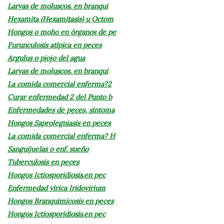
Larvas de moluscos. en branqui
Hexamita (Hexamitasis) u Octom
Hongos o moho en órganos de pe
Furunculosis atípica en peces
Argulus o piojo del agua
Larvas de moluscos. en branqui
La comida comercial enferma?2
Curar enfermedad 2 del Punto b
Enfermedades de peces, síntoma
Hongos Saprolegniasis en peces
La comida comercial enferma? H
Sanguijuelas o enf. sueño
Tuberculosis en peces
Hongos Ictiosporidiosis.en pec
Enfermedad vírica Iridovirium
Hongos Branquimicosis en peces
Hongos Ictiosporidiosis.en pec