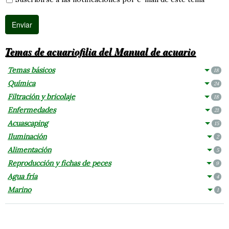
Temas de acuariofilia del Manual de acuario
Temas básicos
18
Química
24
Filtración y bricolaje
18
Enfermedades
21
Acuascaping
15
Iluminación
2
Alimentación
5
Reproducción y fichas de peces
9
Agua fría
4
Marino
1