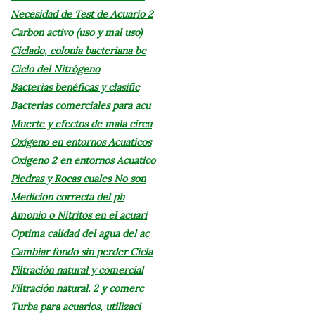
Necesidad de Test de Acuario 2
Carbon activo (uso y mal uso)
Ciclado, colonia bacteriana be
Ciclo del Nitrógeno
Bacterias benéficas y clasific
Bacterias comerciales para acu
Muerte y efectos de mala circu
Oxígeno en entornos Acuaticos
Oxígeno 2 en entornos Acuatico
Piedras y Rocas cuales No son
Medicion correcta del ph
Amonio o Nitritos en el acuari
Optima calidad del agua del ac
Cambiar fondo sin perder Cicla
Filtración natural y comercial
Filtración natural. 2 y comerc
Turba para acuarios, utilizaci