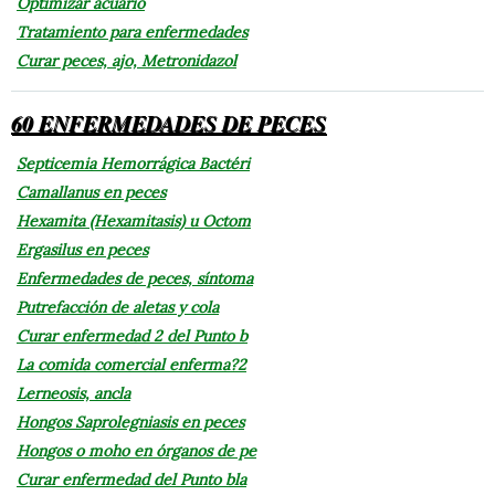
Optimizar acuario
Tratamiento para enfermedades
Curar peces, ajo, Metronidazol
60 ENFERMEDADES DE PECES
Septicemia Hemorrágica Bactéri
Camallanus en peces
Hexamita (Hexamitasis) u Octom
Ergasilus en peces
Enfermedades de peces, síntoma
Putrefacción de aletas y cola
Curar enfermedad 2 del Punto b
La comida comercial enferma?2
Lerneosis, ancla
Hongos Saprolegniasis en peces
Hongos o moho en órganos de pe
Curar enfermedad del Punto bla