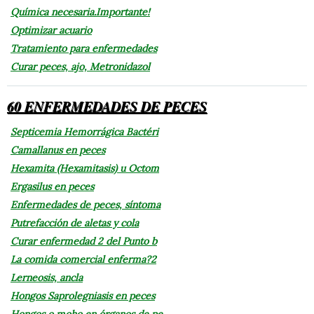
Química necesaria.Importante!
Optimizar acuario
Tratamiento para enfermedades
Curar peces, ajo, Metronidazol
60 ENFERMEDADES DE PECES
Septicemia Hemorrágica Bactéri
Camallanus en peces
Hexamita (Hexamitasis) u Octom
Ergasilus en peces
Enfermedades de peces, síntoma
Putrefacción de aletas y cola
Curar enfermedad 2 del Punto b
La comida comercial enferma?2
Lerneosis, ancla
Hongos Saprolegniasis en peces
Hongos o moho en órganos de pe