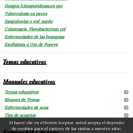
Hongos Ictiosporidiosis.en pec
Tuberculosis en peces
Sanguijuelas o enf. sueño
Columnaris, Flavobacterium col
Enfermedades de las branquias
Exoftalmia u Ojo de Popeye
Temas educativos
Manuales educativos
Temas educativos
0
Bloques de Temas
0
Enfermedades de acua
0
Tips de acuarios
0
Al hacer clic en el botón Aceptar, usted acepta el depósito
de cookies para el rastreo de las visitas a nuestro sitio,
Enfermedades de acua