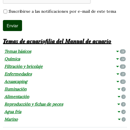
Suscribirse a las notificaciones por e-mail de este tema
Temas de acuariofilia del Manual de acuario
Temas básicos
18
Química
24
Filtración y bricolaje
18
Enfermedades
21
Acuascaping
15
Iluminación
2
Alimentación
5
Reproducción y fichas de peces
9
Agua fría
4
Marino
1