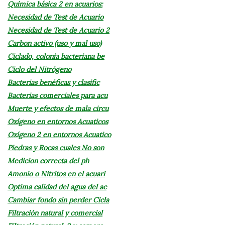
Química básica 2 en acuarios:
Necesidad de Test de Acuario
Necesidad de Test de Acuario 2
Carbon activo (uso y mal uso)
Ciclado, colonia bacteriana be
Ciclo del Nitrógeno
Bacterias benéficas y clasific
Bacterias comerciales para acu
Muerte y efectos de mala circu
Oxígeno en entornos Acuaticos
Oxígeno 2 en entornos Acuatico
Piedras y Rocas cuales No son
Medicion correcta del ph
Amonio o Nitritos en el acuari
Optima calidad del agua del ac
Cambiar fondo sin perder Cicla
Filtración natural y comercial