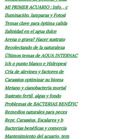
MI PRIMER ACUARIO : Info. , c
Iluminación, lamparas y Fotosí
Temas clave para óptima calida
Salinidad en el agua dulce
Arena o grava? Hacer sustrato
Recolectando de la naturaleza
Últimos temas de AQUA INTERNAC
Ich o punto blanco e Hidropesi
Cría de alevines y factores de
Carassius optimizar su bioma
Metano y cianobacteria mortal
Sustrato fertil, algas y fondo
Problemas de BACTERIAS BENÉFIC
Remedios naturales para peces
Repr. Carassius, Escalares y b
Bacterias benéficas y comercia
Mantenimiento del acuario, tem