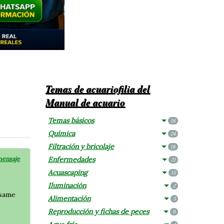
Temas de acuariofilia del
Manual de acuario
Temas básicos
18
Química
24
Filtración y bricolaje
18
mensaje
Enfermedades
21
Acuascaping
15
Iluminación
2
 same
Alimentación
5
Reproducción y fichas de peces
9