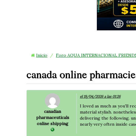
Inicio
/
Foro AQUA INTERNACIONAL FRIEND
canada online pharmacie
el 19/04/2026 a las 01:26
I loved as much as you'll re
canadian
material stylish. nonethel
pharmaceuticals
delivering the following. u
online shipping
nearly very often inside cas