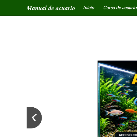
Manual de acuario
Inicio
Curso de acuariof
‹