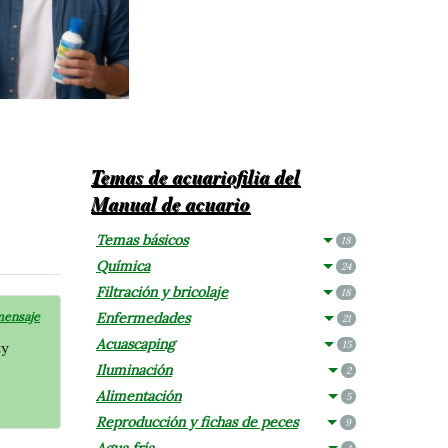
Temas de acuariofilia del
Manual de acuario
Temas básicos
18
Química
24
Filtración y bricolaje
18
mensaje
Enfermedades
21
Acuascaping
15
ty
Iluminación
2
Alimentación
5
Reproducción y fichas de peces
9
Agua fría