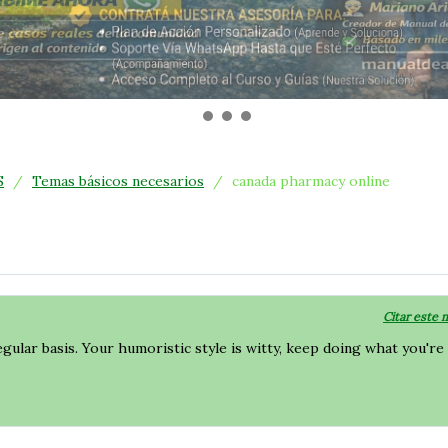
S
/
Temas básicos necesarios
/
canada pharmacy online
Citar este 
egular basis. Your humoristic style is witty, keep doing what you're