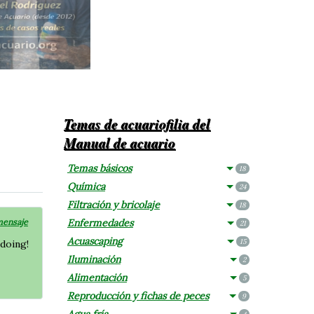
Temas de acuariofilia del
Manual de acuario
Temas básicos
18
Química
24
Filtración y bricolaje
18
mensaje
Enfermedades
21
Acuascaping
15
 doing!
Iluminación
2
Alimentación
5
Reproducción y fichas de peces
9
Agua fría