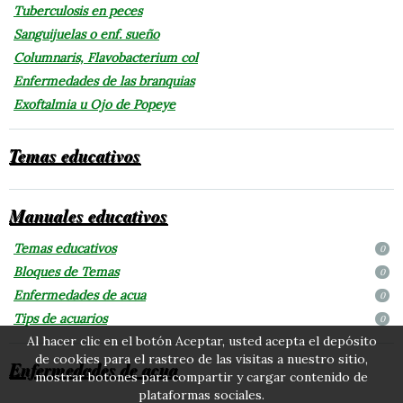
Tuberculosis en peces
Sanguijuelas o enf. sueño
Columnaris, Flavobacterium col
Enfermedades de las branquias
Exoftalmia u Ojo de Popeye
Temas educativos
Manuales educativos
Temas educativos
0
Bloques de Temas
0
Enfermedades de acua
0
Tips de acuarios
0
Al hacer clic en el botón Aceptar, usted acepta el depósito
de cookies para el rastreo de las visitas a nuestro sitio,
Enfermedades de acua
mostrar botones para compartir y cargar contenido de
plataformas sociales.