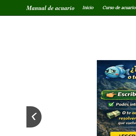
Manual de acuario
Inicio
Curso de acuariof
‹