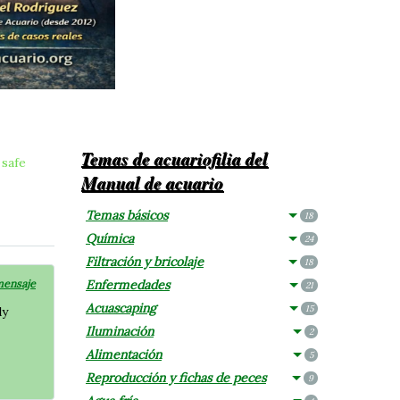
Temas de acuariofilia del
 safe
Manual de acuario
Temas básicos
18
Química
24
Filtración y bricolaje
18
mensaje
Enfermedades
21
Acuascaping
15
dy
Iluminación
2
Alimentación
5
Reproducción y fichas de peces
9