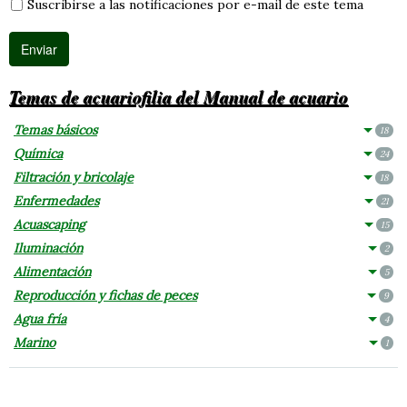
Suscribirse a las notificaciones por e-mail de este tema
Temas de acuariofilia del Manual de acuario
Temas básicos
18
Química
24
Filtración y bricolaje
18
Enfermedades
21
Acuascaping
15
Iluminación
2
Alimentación
5
Reproducción y fichas de peces
9
Agua fría
4
Marino
1