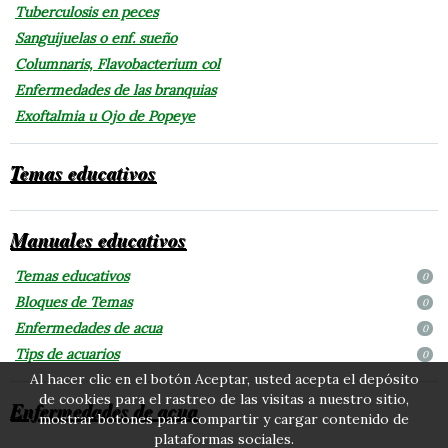
Tuberculosis en peces
Sanguijuelas o enf. sueño
Columnaris, Flavobacterium col
Enfermedades de las branquias
Exoftalmia u Ojo de Popeye
Temas educativos
Manuales educativos
Temas educativos
0
Bloques de Temas
0
Enfermedades de acua
0
Tips de acuarios
0
Al hacer clic en el botón Aceptar, usted acepta el depósito
de cookies para el rastreo de las visitas a nuestro sitio,
Enfermedades de acua
mostrar botones para compartir y cargar contenido de
plataformas sociales.