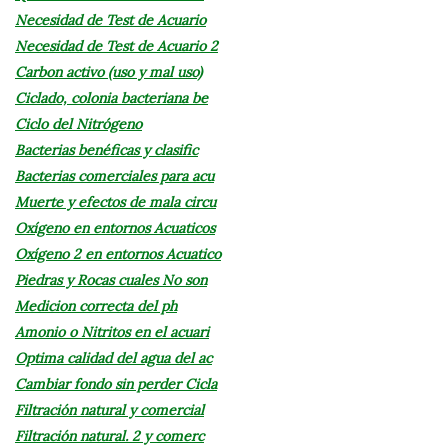
Necesidad de Test de Acuario
Necesidad de Test de Acuario 2
Carbon activo (uso y mal uso)
Ciclado, colonia bacteriana be
Ciclo del Nitrógeno
Bacterias benéficas y clasific
Bacterias comerciales para acu
Muerte y efectos de mala circu
Oxígeno en entornos Acuaticos
Oxígeno 2 en entornos Acuatico
Piedras y Rocas cuales No son
Medicion correcta del ph
Amonio o Nitritos en el acuari
Optima calidad del agua del ac
Cambiar fondo sin perder Cicla
Filtración natural y comercial
Filtración natural. 2 y comerc