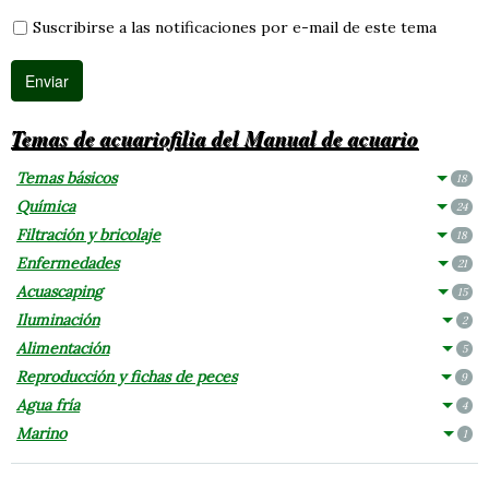
Suscribirse a las notificaciones por e-mail de este tema
Temas de acuariofilia del Manual de acuario
Temas básicos
18
Química
24
Filtración y bricolaje
18
Enfermedades
21
Acuascaping
15
Iluminación
2
Alimentación
5
Reproducción y fichas de peces
9
Agua fría
4
Marino
1