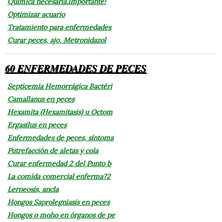
Química necesaria.Importante!
Optimizar acuario
Tratamiento para enfermedades
Curar peces, ajo, Metronidazol
60 ENFERMEDADES DE PECES
Septicemia Hemorrágica Bactéri
Camallanus en peces
Hexamita (Hexamitasis) u Octom
Ergasilus en peces
Enfermedades de peces, síntoma
Putrefacción de aletas y cola
Curar enfermedad 2 del Punto b
La comida comercial enferma?2
Lerneosis, ancla
Hongos Saprolegniasis en peces
Hongos o moho en órganos de pe