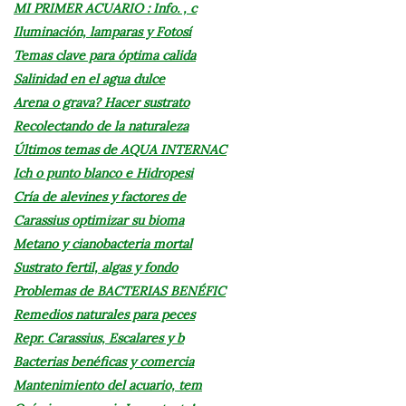
MI PRIMER ACUARIO : Info. , c
Iluminación, lamparas y Fotosí
Temas clave para óptima calida
Salinidad en el agua dulce
Arena o grava? Hacer sustrato
Recolectando de la naturaleza
Últimos temas de AQUA INTERNAC
Ich o punto blanco e Hidropesi
Cría de alevines y factores de
Carassius optimizar su bioma
Metano y cianobacteria mortal
Sustrato fertil, algas y fondo
Problemas de BACTERIAS BENÉFIC
Remedios naturales para peces
Repr. Carassius, Escalares y b
Bacterias benéficas y comercia
Mantenimiento del acuario, tem