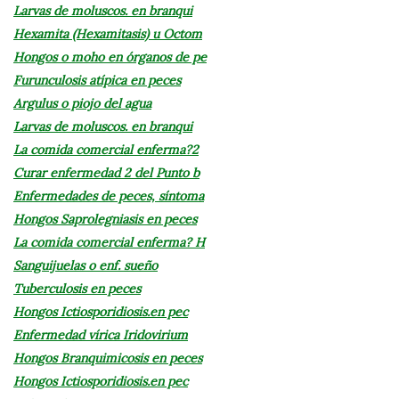
Larvas de moluscos. en branqui
Hexamita (Hexamitasis) u Octom
Hongos o moho en órganos de pe
Furunculosis atípica en peces
Argulus o piojo del agua
Larvas de moluscos. en branqui
La comida comercial enferma?2
Curar enfermedad 2 del Punto b
Enfermedades de peces, síntoma
Hongos Saprolegniasis en peces
La comida comercial enferma? H
Sanguijuelas o enf. sueño
Tuberculosis en peces
Hongos Ictiosporidiosis.en pec
Enfermedad vírica Iridovirium
Hongos Branquimicosis en peces
Hongos Ictiosporidiosis.en pec