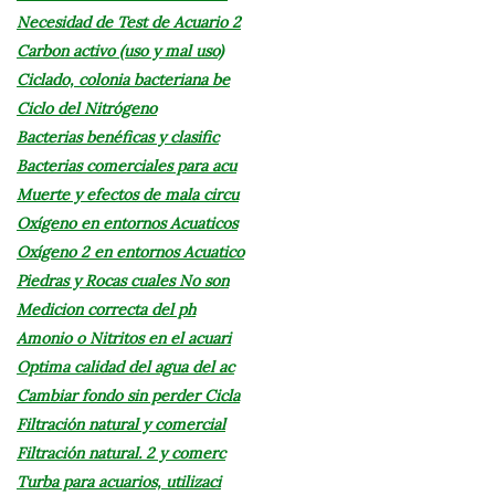
Necesidad de Test de Acuario 2
Carbon activo (uso y mal uso)
Ciclado, colonia bacteriana be
Ciclo del Nitrógeno
Bacterias benéficas y clasific
Bacterias comerciales para acu
Muerte y efectos de mala circu
Oxígeno en entornos Acuaticos
Oxígeno 2 en entornos Acuatico
Piedras y Rocas cuales No son
Medicion correcta del ph
Amonio o Nitritos en el acuari
Optima calidad del agua del ac
Cambiar fondo sin perder Cicla
Filtración natural y comercial
Filtración natural. 2 y comerc
Turba para acuarios, utilizaci