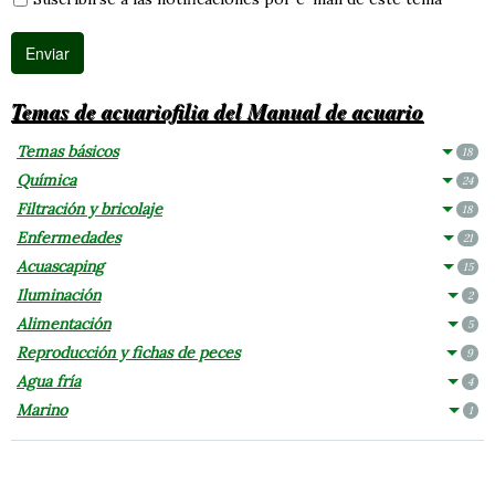
Temas de acuariofilia del Manual de acuario
Temas básicos
18
Química
24
Filtración y bricolaje
18
Enfermedades
21
Acuascaping
15
Iluminación
2
Alimentación
5
Reproducción y fichas de peces
9
Agua fría
4
Marino
1