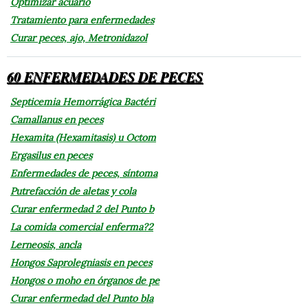
Optimizar acuario
Tratamiento para enfermedades
Curar peces, ajo, Metronidazol
60 ENFERMEDADES DE PECES
Septicemia Hemorrágica Bactéri
Camallanus en peces
Hexamita (Hexamitasis) u Octom
Ergasilus en peces
Enfermedades de peces, síntoma
Putrefacción de aletas y cola
Curar enfermedad 2 del Punto b
La comida comercial enferma?2
Lerneosis, ancla
Hongos Saprolegniasis en peces
Hongos o moho en órganos de pe
Curar enfermedad del Punto bla