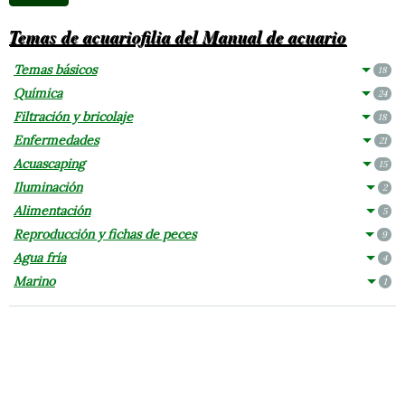
Temas de acuariofilia del Manual de acuario
Temas básicos
18
Química
24
Filtración y bricolaje
18
Enfermedades
21
Acuascaping
15
Iluminación
2
Alimentación
5
Reproducción y fichas de peces
9
Agua fría
4
Marino
1