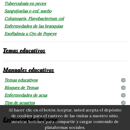
Tuberculosis en peces
Sanguijuelas o enf. sueño
Columnaris, Flavobacterium col
Enfermedades de las branquias
Exoftalmia u Ojo de Popeye
Temas educativos
Manuales educativos
Temas educativos
0
Bloques de Temas
0
Enfermedades de acua
0
Tips de acuarios
0
Al hacer clic en el botón Aceptar, usted acepta el depósito
de cookies para el rastreo de las visitas a nuestro sitio,
Enfermedades de acua
mostrar botones para compartir y cargar contenido de
plataformas sociales.