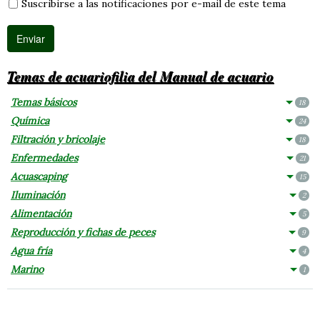
Suscribirse a las notificaciones por e-mail de este tema
Temas de acuariofilia del Manual de acuario
Temas básicos
18
Química
24
Filtración y bricolaje
18
Enfermedades
21
Acuascaping
15
Iluminación
2
Alimentación
5
Reproducción y fichas de peces
9
Agua fría
4
Marino
1