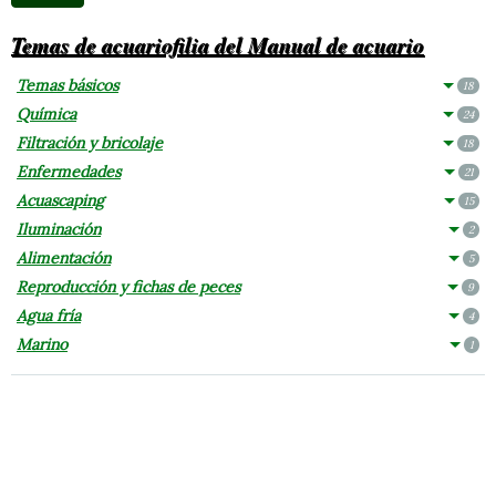
Temas de acuariofilia del Manual de acuario
Temas básicos
18
Química
24
Filtración y bricolaje
18
Enfermedades
21
Acuascaping
15
Iluminación
2
Alimentación
5
Reproducción y fichas de peces
9
Agua fría
4
Marino
1