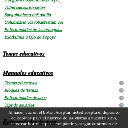
Tuberculosis en peces
Sanguijuelas o enf. sueño
Columnaris, Flavobacterium col
Enfermedades de las branquias
Exoftalmia u Ojo de Popeye
Temas educativos
Manuales educativos
Temas educativos
0
Bloques de Temas
0
Enfermedades de acua
0
Tips de acuarios
0
Al hacer clic en el botón Aceptar, usted acepta el depósito
de cookies para el rastreo de las visitas a nuestro sitio,
Enfermedades de acua
mostrar botones para compartir y cargar contenido de