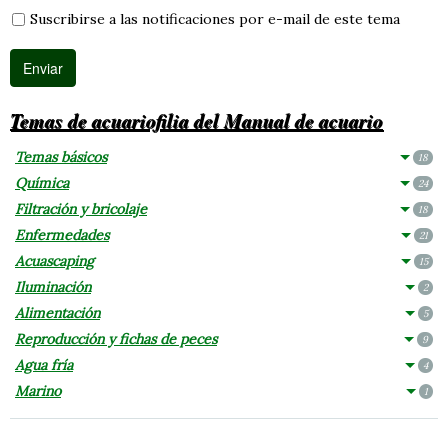
Suscribirse a las notificaciones por e-mail de este tema
Temas de acuariofilia del Manual de acuario
Temas básicos
18
Química
24
Filtración y bricolaje
18
Enfermedades
21
Acuascaping
15
Iluminación
2
Alimentación
5
Reproducción y fichas de peces
9
Agua fría
4
Marino
1