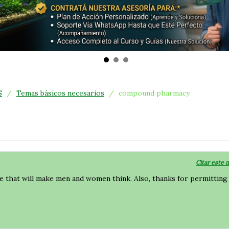
S
/
Temas básicos necesarios
/
compound pharmacy
Citar este 
icle that will make men and women think. Also, thanks for permittin