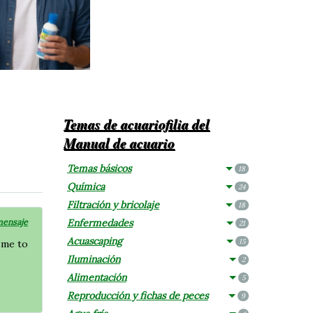
Temas de acuariofilia del
Manual de acuario
Temas básicos
18
Química
24
Filtración y bricolaje
18
mensaje
Enfermedades
21
Acuascaping
15
g me to
Iluminación
2
Alimentación
5
Reproducción y fichas de peces
9