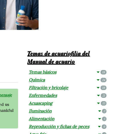
Temas de acuariofilia del
Manual de acuario
Temas básicos
18
Química
24
Filtración y bricolaje
18
mensaje
Enfermedades
21
Acuascaping
15
ed us
hankful
Iluminación
2
Alimentación
5
Reproducción y fichas de peces
9