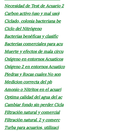
Necesidad de Test de Acuario 2
Carbon activo (uso y mal uso)
Ciclado, colonia bacteriana be
Ciclo del Nitrógeno
Bacterias benéficas y clasific
Bacterias comerciales para acu
Muerte y efectos de mala circu
Oxígeno en entornos Acuaticos
Oxígeno 2 en entornos Acuatico
Piedras y Rocas cuales No son
Medicion correcta del ph
Amonio o Nitritos en el acuari
Optima calidad del agua del ac
Cambiar fondo sin perder Cicla
Filtración natural y comercial
Filtración natural. 2 y comerc
Turba para acuarios, utilizaci