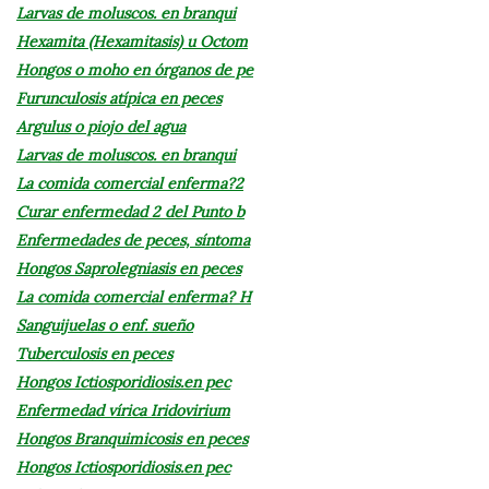
Larvas de moluscos. en branqui
Hexamita (Hexamitasis) u Octom
Hongos o moho en órganos de pe
Furunculosis atípica en peces
Argulus o piojo del agua
Larvas de moluscos. en branqui
La comida comercial enferma?2
Curar enfermedad 2 del Punto b
Enfermedades de peces, síntoma
Hongos Saprolegniasis en peces
La comida comercial enferma? H
Sanguijuelas o enf. sueño
Tuberculosis en peces
Hongos Ictiosporidiosis.en pec
Enfermedad vírica Iridovirium
Hongos Branquimicosis en peces
Hongos Ictiosporidiosis.en pec