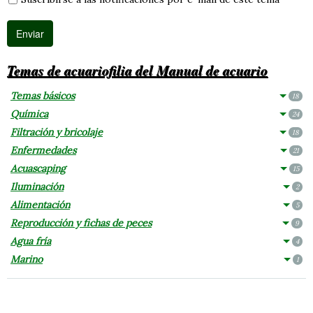
Temas de acuariofilia del Manual de acuario
Temas básicos
18
Química
24
Filtración y bricolaje
18
Enfermedades
21
Acuascaping
15
Iluminación
2
Alimentación
5
Reproducción y fichas de peces
9
Agua fría
4
Marino
1