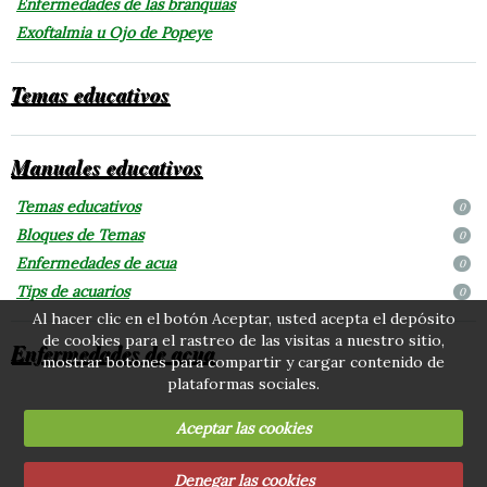
Enfermedades de las branquias
Exoftalmia u Ojo de Popeye
Temas educativos
Manuales educativos
Temas educativos
0
Bloques de Temas
0
Enfermedades de acua
0
Tips de acuarios
0
Al hacer clic en el botón Aceptar, usted acepta el depósito
de cookies para el rastreo de las visitas a nuestro sitio,
Enfermedades de acua
mostrar botones para compartir y cargar contenido de
plataformas sociales.
Aceptar las cookies
Denegar las cookies