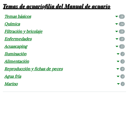
Temas de acuariofilia del Manual de acuario
Temas básicos
18
Química
24
Filtración y bricolaje
18
Enfermedades
21
Acuascaping
15
Iluminación
2
Alimentación
5
Reproducción y fichas de peces
9
Agua fría
4
Marino
1