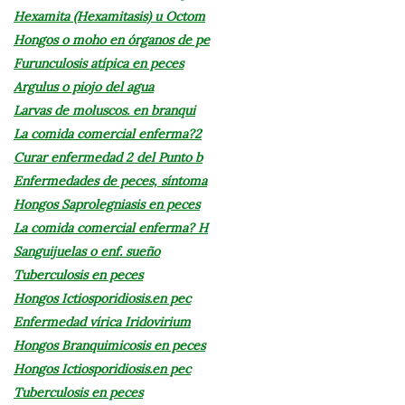
Hexamita (Hexamitasis) u Octom
Hongos o moho en órganos de pe
Furunculosis atípica en peces
Argulus o piojo del agua
Larvas de moluscos. en branqui
La comida comercial enferma?2
Curar enfermedad 2 del Punto b
Enfermedades de peces, síntoma
Hongos Saprolegniasis en peces
La comida comercial enferma? H
Sanguijuelas o enf. sueño
Tuberculosis en peces
Hongos Ictiosporidiosis.en pec
Enfermedad vírica Iridovirium
Hongos Branquimicosis en peces
Hongos Ictiosporidiosis.en pec
Tuberculosis en peces