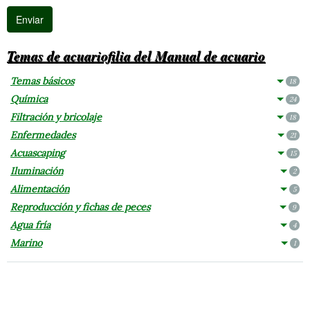
Temas de acuariofilia del Manual de acuario
Temas básicos
18
Química
24
Filtración y bricolaje
18
Enfermedades
21
Acuascaping
15
Iluminación
2
Alimentación
5
Reproducción y fichas de peces
9
Agua fría
4
Marino
1