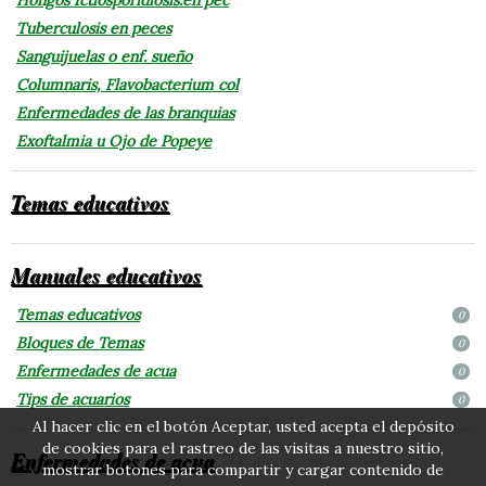
Tuberculosis en peces
Sanguijuelas o enf. sueño
Columnaris, Flavobacterium col
Enfermedades de las branquias
Exoftalmia u Ojo de Popeye
Temas educativos
Manuales educativos
Temas educativos
0
Bloques de Temas
0
Enfermedades de acua
0
Tips de acuarios
0
Al hacer clic en el botón Aceptar, usted acepta el depósito
de cookies para el rastreo de las visitas a nuestro sitio,
Enfermedades de acua
mostrar botones para compartir y cargar contenido de