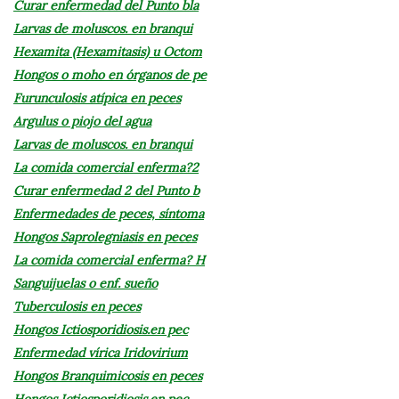
Curar enfermedad del Punto bla
Larvas de moluscos. en branqui
Hexamita (Hexamitasis) u Octom
Hongos o moho en órganos de pe
Furunculosis atípica en peces
Argulus o piojo del agua
Larvas de moluscos. en branqui
La comida comercial enferma?2
Curar enfermedad 2 del Punto b
Enfermedades de peces, síntoma
Hongos Saprolegniasis en peces
La comida comercial enferma? H
Sanguijuelas o enf. sueño
Tuberculosis en peces
Hongos Ictiosporidiosis.en pec
Enfermedad vírica Iridovirium
Hongos Branquimicosis en peces
Hongos Ictiosporidiosis.en pec