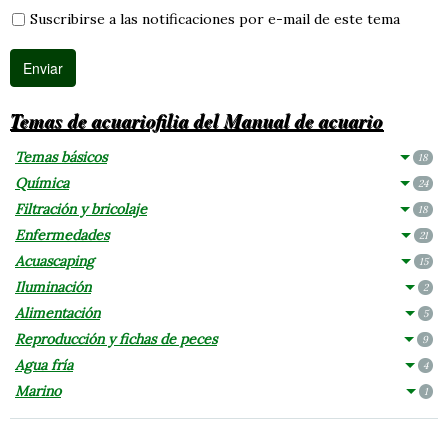
Suscribirse a las notificaciones por e-mail de este tema
Temas de acuariofilia del Manual de acuario
Temas básicos
18
Química
24
Filtración y bricolaje
18
Enfermedades
21
Acuascaping
15
Iluminación
2
Alimentación
5
Reproducción y fichas de peces
9
Agua fría
4
Marino
1