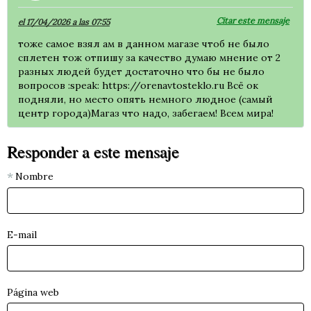
Citar este mensaje
el 17/04/2026 a las 07:55
тоже самое взял ам в данном магазе чтоб не было
сплетен тож отпишу за качество думаю мнение от 2
разных людей будет достаточно что бы не было
вопросов :speak: https://orenavtosteklo.ru Всё ок
подняли, но место опять немного людное (самый
центр города)Магаз что надо, забегаем! Всем мира!
Responder a este mensaje
Nombre
E-mail
Página web