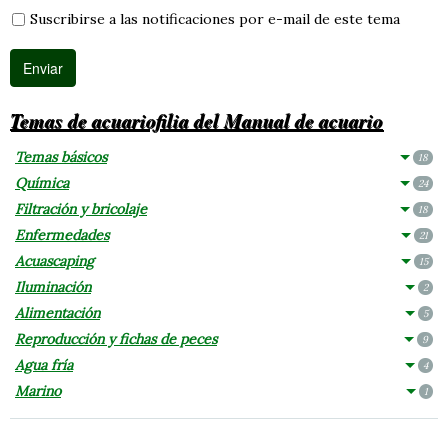
Suscribirse a las notificaciones por e-mail de este tema
Temas de acuariofilia del Manual de acuario
Temas básicos
18
Química
24
Filtración y bricolaje
18
Enfermedades
21
Acuascaping
15
Iluminación
2
Alimentación
5
Reproducción y fichas de peces
9
Agua fría
4
Marino
1