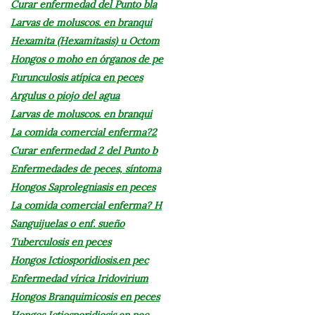
Curar enfermedad del Punto bla
Larvas de moluscos. en branqui
Hexamita (Hexamitasis) u Octom
Hongos o moho en órganos de pe
Furunculosis atípica en peces
Argulus o piojo del agua
Larvas de moluscos. en branqui
La comida comercial enferma?2
Curar enfermedad 2 del Punto b
Enfermedades de peces, síntoma
Hongos Saprolegniasis en peces
La comida comercial enferma? H
Sanguijuelas o enf. sueño
Tuberculosis en peces
Hongos Ictiosporidiosis.en pec
Enfermedad vírica Iridovirium
Hongos Branquimicosis en peces
Hongos Ictiosporidiosis.en pec