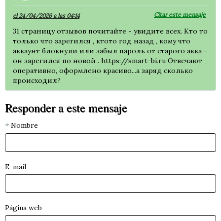
Citar este mensaje
el 24/04/2026 a las 04:14
31 страницу отзывов почитайте - увидите всех. Кто то
только что зарегился , ктото год назад , кому что
аккаунт блокнули или забыл пароль от старого акка -
он зарегился по новой . https://smart-bi.ru Отвечают
оперативно, оформлено красиво...а заряд сколько
происходил?
Responder a este mensaje
Nombre
E-mail
Página web