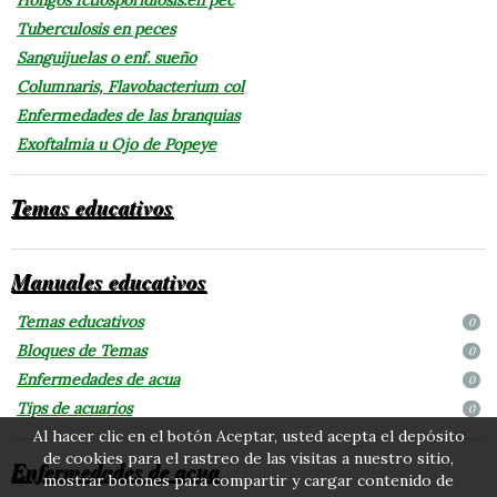
Tuberculosis en peces
Sanguijuelas o enf. sueño
Columnaris, Flavobacterium col
Enfermedades de las branquias
Exoftalmia u Ojo de Popeye
Temas educativos
Manuales educativos
Temas educativos
0
Bloques de Temas
0
Enfermedades de acua
0
Tips de acuarios
0
Al hacer clic en el botón Aceptar, usted acepta el depósito
de cookies para el rastreo de las visitas a nuestro sitio,
Enfermedades de acua
mostrar botones para compartir y cargar contenido de