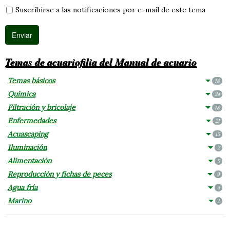
Suscribirse a las notificaciones por e-mail de este tema
Temas de acuariofilia del Manual de acuario
Temas básicos
18
Química
24
Filtración y bricolaje
18
Enfermedades
21
Acuascaping
15
Iluminación
2
Alimentación
5
Reproducción y fichas de peces
9
Agua fría
4
Marino
1