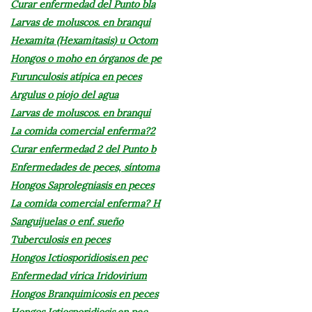
Curar enfermedad del Punto bla
Larvas de moluscos. en branqui
Hexamita (Hexamitasis) u Octom
Hongos o moho en órganos de pe
Furunculosis atípica en peces
Argulus o piojo del agua
Larvas de moluscos. en branqui
La comida comercial enferma?2
Curar enfermedad 2 del Punto b
Enfermedades de peces, síntoma
Hongos Saprolegniasis en peces
La comida comercial enferma? H
Sanguijuelas o enf. sueño
Tuberculosis en peces
Hongos Ictiosporidiosis.en pec
Enfermedad vírica Iridovirium
Hongos Branquimicosis en peces
Hongos Ictiosporidiosis.en pec