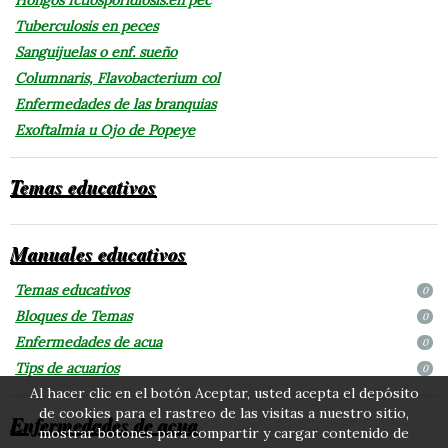
Tuberculosis en peces
Sanguijuelas o enf. sueño
Columnaris, Flavobacterium col
Enfermedades de las branquias
Exoftalmia u Ojo de Popeye
Temas educativos
Manuales educativos
Temas educativos
0
Bloques de Temas
0
Enfermedades de acua
0
Tips de acuarios
0
Al hacer clic en el botón Aceptar, usted acepta el depósito
de cookies para el rastreo de las visitas a nuestro sitio,
Enfermedades de acua
mostrar botones para compartir y cargar contenido de