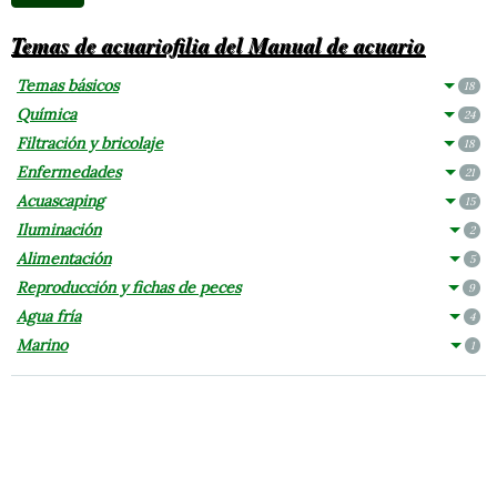
Temas de acuariofilia del Manual de acuario
Temas básicos
18
Química
24
Filtración y bricolaje
18
Enfermedades
21
Acuascaping
15
Iluminación
2
Alimentación
5
Reproducción y fichas de peces
9
Agua fría
4
Marino
1