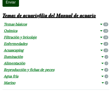
Temas de acuariofilia del Manual de acuario
Temas básicos
18
Química
24
Filtración y bricolaje
18
Enfermedades
21
Acuascaping
15
Iluminación
2
Alimentación
5
Reproducción y fichas de peces
9
Agua fría
4
Marino
1