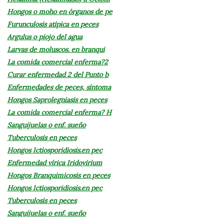
Hongos o moho en órganos de pe
Furunculosis atípica en peces
Argulus o piojo del agua
Larvas de moluscos. en branqui
La comida comercial enferma?2
Curar enfermedad 2 del Punto b
Enfermedades de peces, síntoma
Hongos Saprolegniasis en peces
La comida comercial enferma? H
Sanguijuelas o enf. sueño
Tuberculosis en peces
Hongos Ictiosporidiosis.en pec
Enfermedad vírica Iridovirium
Hongos Branquimicosis en peces
Hongos Ictiosporidiosis.en pec
Tuberculosis en peces
Sanguijuelas o enf. sueño