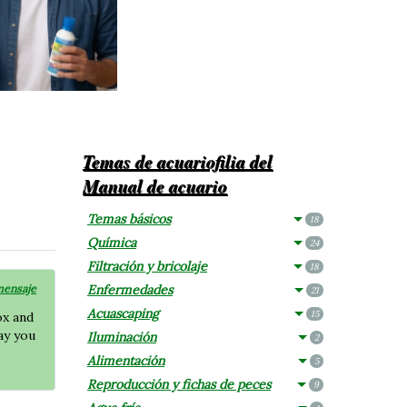
Temas de acuariofilia del
Manual de acuario
Temas básicos
18
Química
24
Filtración y bricolaje
18
mensaje
Enfermedades
21
Acuascaping
15
ox and
ay you
Iluminación
2
Alimentación
5
Reproducción y fichas de peces
9