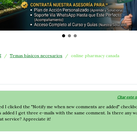
S
/
Temas básicos necesarios
/
online pharmacy canada
Citar este 
ed I clicked the "Notify me when new comments are added" checkb
 added I get three e-mails with the same comment. Is there any w
t service? Appreciate it!